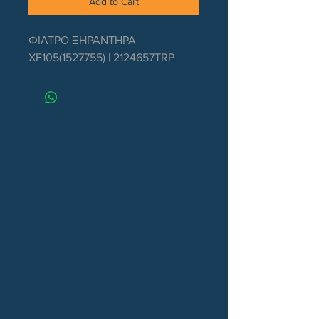
Add to Cart
ΦΙΛΤΡΟ ΞΗΡΑΝΤΗΡΑ 
XF105(1527755) | 2124657TRP