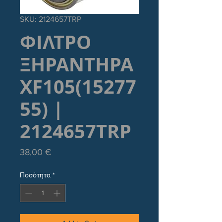
SKU: 2124657TRP
ΦΙΛΤΡΟ
ΞΗΡΑΝΤΗΡΑ
XF105(15277
55) |
2124657TRP
Τιμή
38,00 €
Ποσότητα
*