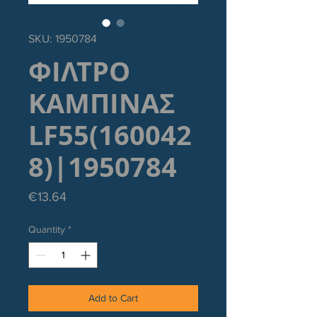
SKU: 1950784
ΦΙΛΤΡΟ
ΚΑΜΠΙΝΑΣ
LF55(160042
8)|1950784
Price
€13.64
Quantity
*
Add to Cart