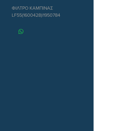
ΦΙΛΤΡΟ ΚΑΜΠΙΝΑΣ
LF55(1600428)|1950784