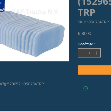
(15296
TRP
SKU: 1950784TRP
Τιμή
5,80 €
Ποσότητα
*
7)(1529652)|1950784TRP