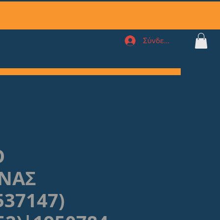
Σύνδεση
Ο
ΝΑΣ
537147)