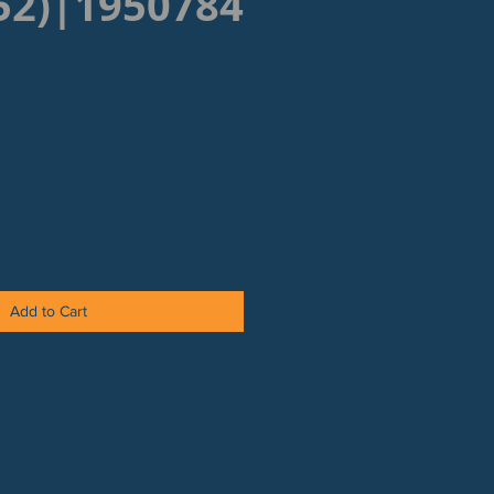
52)|1950784
Add to Cart