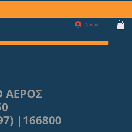
Σύνδεση
Ο ΑΕΡΟΣ
50
97) |166800