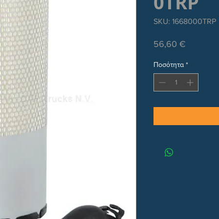
0TRP
SKU: 1668000TRP
Τιμή
56,60 €
Ποσότητα
*