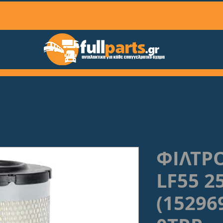
ΦΙΛΤΡ
LF55 2
(15296