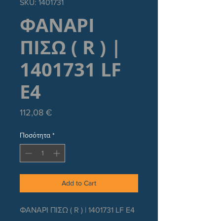
SKU: 1401731
ΦΑΝΑΡΙ
ΠΙΣΩ ( R ) |
1401731 LF
E4
Τιμή
112,08 €
Ποσότητα
*
Add to Cart
ΦΑΝΑΡΙ ΠΙΣΩ ( R ) | 1401731 LF E4