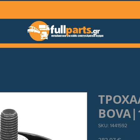
ΤΡΟΧΑ
BOVA|
SKU: 1441592
Τιμή