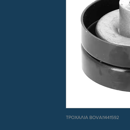
ΤΡΟΧΑΛΙΑ BOVA|1441592