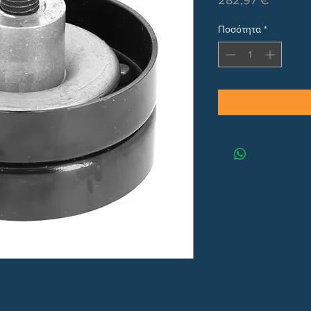
282,97 €
Ποσότητα
*