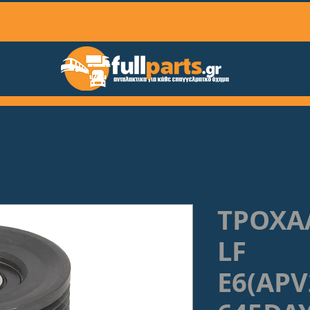
ΤΡΟΧΑ
LF
E6(APV