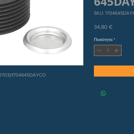
645DA
SKU: 1704645DA
Τιμή
34,80 €
Ποσότητα
*
2703)|1704645DAYCO