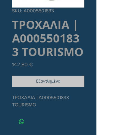
SKU: Α0005501833
ΤΡΟΧΑΛΙΑ |
Α000550183
3 TOURISMO
Τιμή
142,80 €
Εξαντλημένο
ΤΡΟΧΑΛΙΑ | Α0005501833 
TOURISMO