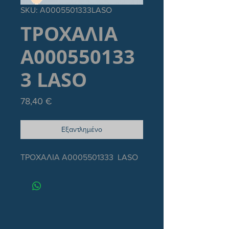
SKU: Α0005501333LASO
ΤΡΟΧΑΛΙΑ
Α000550133
3 LASO
Τιμή
78,40 €
Εξαντλημένο
ΤΡΟΧΑΛΙΑ Α0005501333 LASO