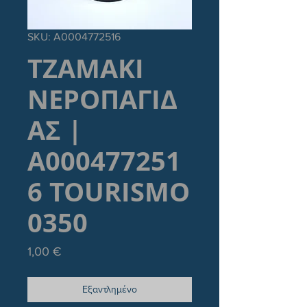
SKU: A0004772516
ΤΖΑΜΑΚΙ
ΝΕΡΟΠΑΓΙΔ
ΑΣ |
A000477251
6 TOURISMO
0350
Τιμή
1,00 €
Εξαντλημένο