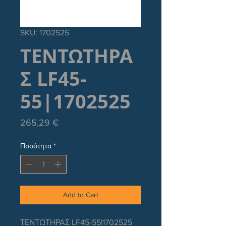
SKU: 1702525
ΤΕΝΤΩΤΗΡΑ
Σ LF45-
55|1702525
Τιμή
265,29 €
Ποσότητα
*
Add to Cart
ΤΕΝΤΩΤΗΡΑΣ LF45-55|1702525