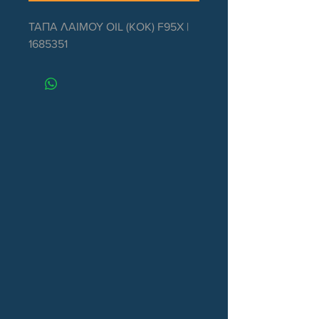
ΤΑΠΑ ΛΑΙΜΟΥ OIL (KOK) F95X | 
1685351