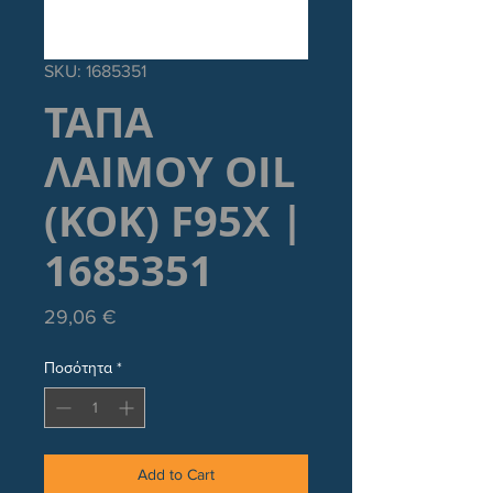
SKU: 1685351
ΤΑΠΑ
ΛΑΙΜΟΥ OIL
(KOK) F95X |
1685351
Τιμή
29,06 €
Ποσότητα
*
Add to Cart