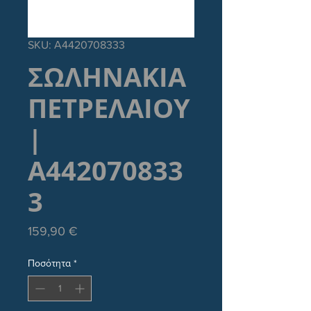
SKU: Α4420708333
ΣΩΛΗΝΑΚΙΑ
ΠΕΤΡΕΛΑΙΟΥ
|
Α442070833
3
Τιμή
159,90 €
Ποσότητα
*