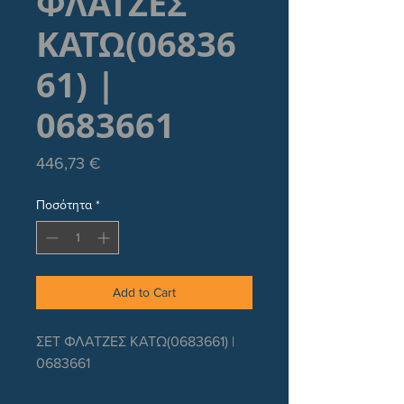
ΦΛΑΤΖΕΣ
ΚΑΤΩ(06836
61) |
0683661
Τιμή
446,73 €
Ποσότητα
*
Add to Cart
ΣΕΤ ΦΛΑΤΖΕΣ ΚΑΤΩ(0683661) | 
0683661