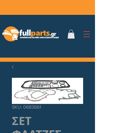
SKU: 0683661
ΣΕΤ