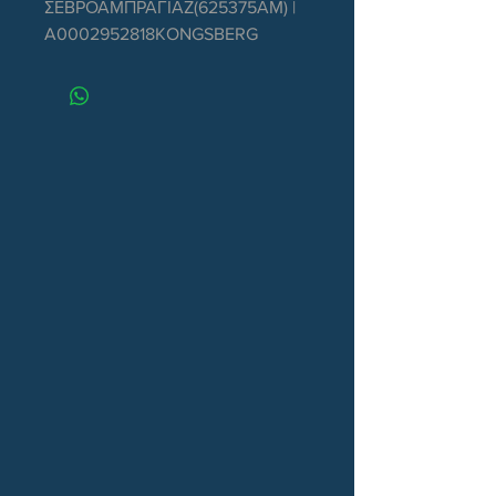
ΣΕΒΡΟΑΜΠΡΑΓΙΑΖ(625375ΑΜ) | 
A0002952818KONGSBERG