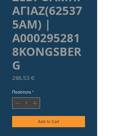
ΑΓΙΑΖ(62537
5ΑΜ) |
A000295281
8KONGSBER
G
Τιμή
286,53 €
Ποσότητα
*
Add to Cart