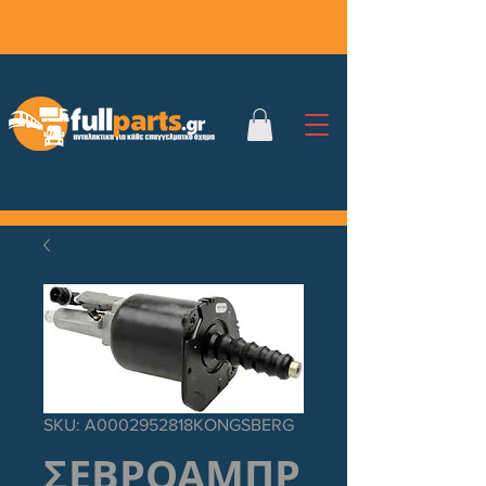
SKU: A0002952818KONGSBERG
ΣΕΒΡΟΑΜΠΡ