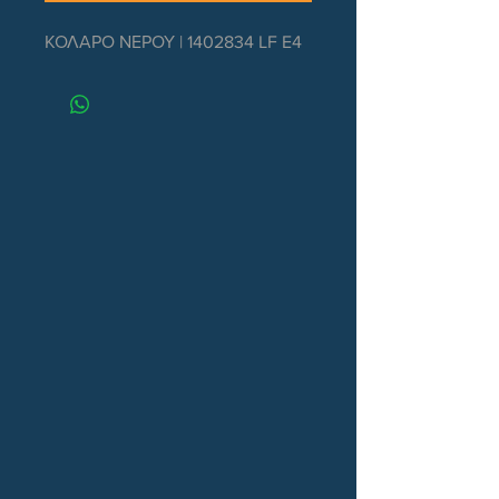
ΚΟΛΑΡΟ ΝΕΡΟΥ | 1402834 LF E4