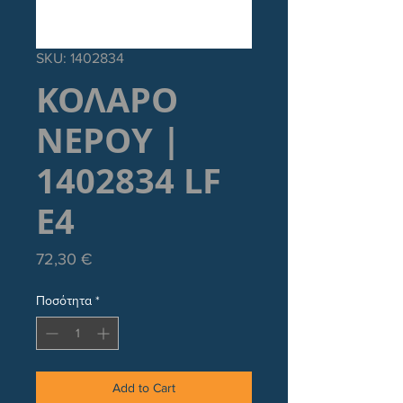
SKU: 1402834
ΚΟΛΑΡΟ
ΝΕΡΟΥ |
1402834 LF
E4
Τιμή
72,30 €
Ποσότητα
*
Add to Cart