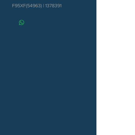
F95XF(54963) | 1378391