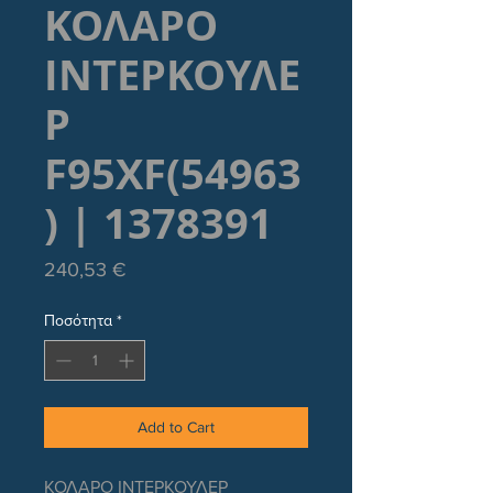
ΚΟΛΑΡΟ
ΙΝΤΕΡΚΟΥΛΕ
Ρ
F95XF(54963
) | 1378391
Τιμή
240,53 €
Ποσότητα
*
Add to Cart
ΚΟΛΑΡΟ ΙΝΤΕΡΚΟΥΛΕΡ 