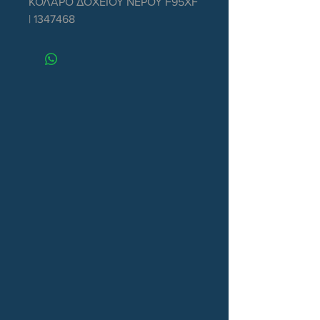
ΚΟΛΑΡΟ ΔΟΧΕΙΟΥ ΝΕΡΟΥ F95XF 
| 1347468