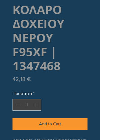
ΚΟΛΑΡΟ
ΔΟΧΕΙΟΥ
ΝΕΡΟΥ
F95XF |
1347468
Τιμή
42,18 €
Ποσότητα
*
Add to Cart