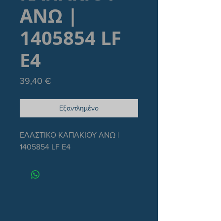
ΑΝΩ |
1405854 LF
E4
Τιμή
39,40 €
Εξαντλημένο
ΕΛΑΣΤΙΚΟ ΚΑΠΑΚΙΟΥ ΑΝΩ | 
1405854 LF E4