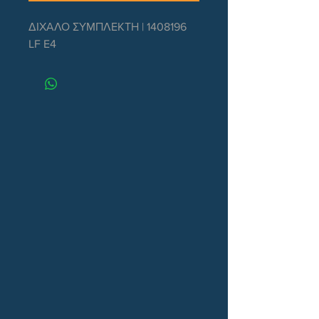
ΔΙΧΑΛΟ ΣΥΜΠΛΕΚΤΗ | 1408196 
LF E4