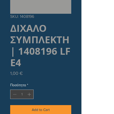
SKU: 1408196
ΔΙΧΑΛΟ
ΣΥΜΠΛΕΚΤΗ
| 1408196 LF
E4
Τιμή
1,00 €
Ποσότητα
*
Add to Cart