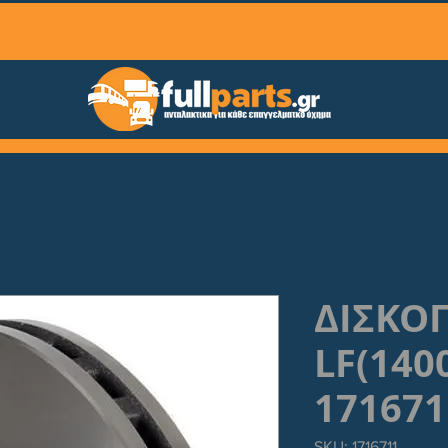
ΔΙΣΚΟ
LF(140
171671
SKU: 1716711