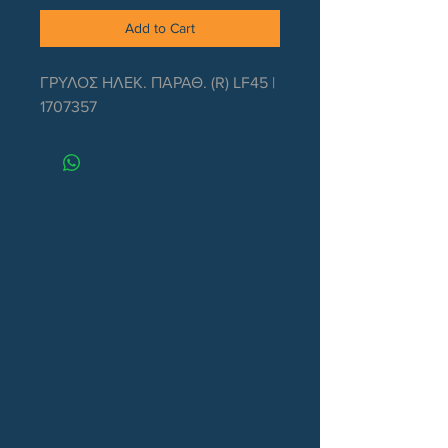
Add to Cart
ΓΡΥΛΟΣ ΗΛΕΚ. ΠΑΡΑΘ. (R) LF45 | 
1707357