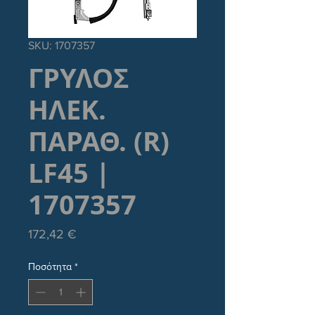
SKU: 1707357
ΓΡΥΛΟΣ
ΗΛΕΚ.
ΠΑΡΑΘ. (R)
LF45 |
1707357
Τιμή
172,42 €
Ποσότητα
*