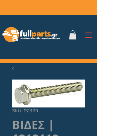
SKU: 1313119
ΒΙΔΕΣ |