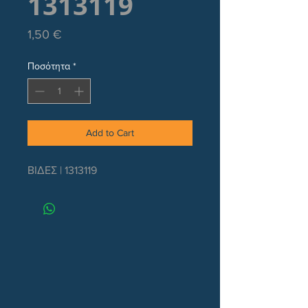
1313119
Τιμή
1,50 €
Ποσότητα
*
Add to Cart
ΒΙΔΕΣ | 1313119