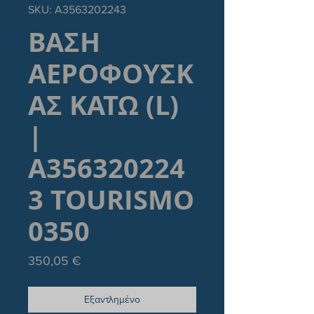
SKU: A3563202243
ΒΑΣΗ
ΑΕΡΟΦΟΥΣΚ
ΑΣ ΚΑΤΩ (L)
|
A356320224
3 TOURISMO
0350
Τιμή
350,05 €
Εξαντλημένο