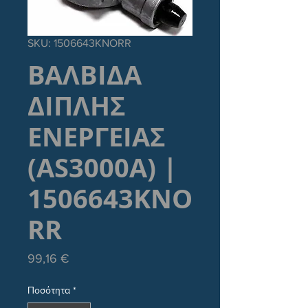
SKU: 1506643KNORR
ΒΑΛΒΙΔΑ
ΔΙΠΛΗΣ
ΕΝΕΡΓΕΙΑΣ
(AS3000A) |
1506643KNO
RR
Τιμή
99,16 €
Ποσότητα
*