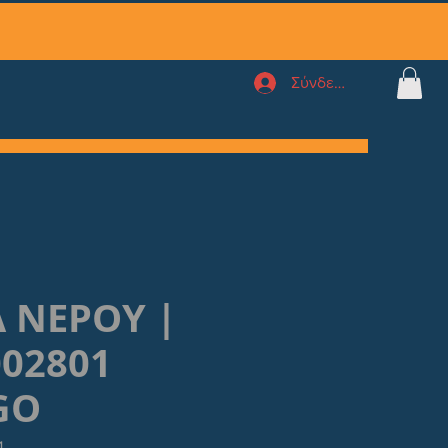
Σύνδεση
 ΝΕΡΟΥ |
002801
GO
1