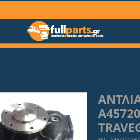
ΑΝΤΛΙΑ
Α4572
TRAVE
SKU: Α457200280