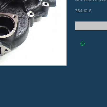
Τιμή
364,10 €