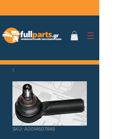
SKU: Α0014607848