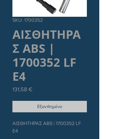
SKU: 1700352
ΑΙΣΘΗΤΗΡΑ
Σ ABS |
1700352 LF
E4
Τιμή
131,58 €
Εξαντλημένο
ΑΙΣΘΗΤΗΡΑΣ ABS | 1700352 LF 
E4